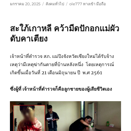
เขียน
หมวด
ป้าย
มกราคม 20, 2025
สังคมทั่วไป
ole777 ทางเข้า มือถือ
เมื่อ
หมู่
กำกับ
สะใภ้เกาหลี คว้ามีดปักอกแม่ผัว
ดับคาเตียง
เจ้าหน้าที่ตำรวจ สภ. แม่ปิงจังหวัดเชียงใหม่ได้รับจ้าง
เหตุว่ามีเหตุฆ่ากันตายที่บ้านหลังหนึ่ง โดยเหตุการณ์
เกิดขึ้นเมื่อวันที่ 21 เดือนมิถุนายน ปี พ.ศ 2561
ซึ่งผู้ที่ เจ้าหน้าที่ตำรวจก็คือลูกชายของผู้เสียชีวิตเอง