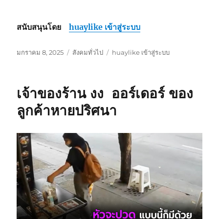
สนับสนุนโดย
huaylike เข้าสู่ระบบ
เขียน
หมวด
ป้าย
มกราคม 8, 2025
สังคมทั่วไป
huaylike เข้าสู่ระบบ
เมื่อ
หมู่
กำกับ
เจ้าของร้าน งง ออร์เดอร์ ของ
ลูกค้าหายปริศนา