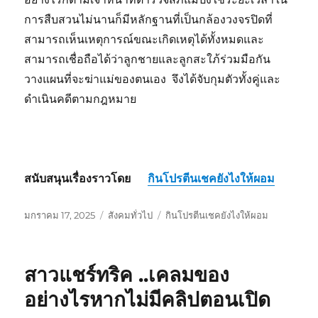
การสืบสวนไม่นานก็มีหลักฐานที่เป็นกล้องวงจรปิดที่
สามารถเห็นเหตุการณ์ขณะเกิดเหตุได้ทั้งหมดและ
สามารถเชื่อถือได้ว่าลูกชายและลูกสะใภ้ร่วมมือกัน
วางแผนที่จะฆ่าแม่ของตนเอง จึงได้จับกุมตัวทั้งคู่และ
ดำเนินคดีตามกฎหมาย
สนับสนุนเรื่องราวโดย
กินโปรตีนเชคยังไงให้ผอม
เขียน
หมวด
ป้าย
มกราคม 17, 2025
สังคมทั่วไป
กินโปรตีนเชคยังไงให้ผอม
เมื่อ
หมู่
กำกับ
สาวแชร์ทริค ..เคลมของ
อย่างไรหากไม่มีคลิปตอนเปิด