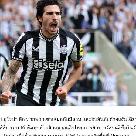
อบยูโรปา ลีก หากพวกเขาเสมอกับมิลาน และจบอันดับด้วยแต้มเดีย
นส์ลีก รอบ 16 ทีมสุดท้ายจับฉลากเมื่อไหร่ การจับรางวัลจะมีขึ้นในว
คม โดยจะเริ่มตั้งแต่เวลา 11.00 น. GMT และจะจัดขึ้นที่ Nyon ประ