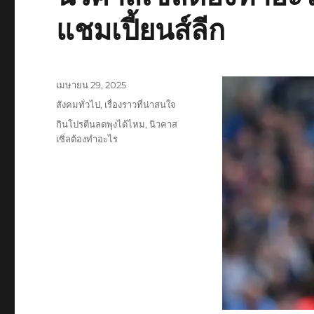
แชมเปี้ยนส์ลีก
เขียน
เมษายน 29, 2025
เมื่อ
หมวด
สังคมทั่วไป
,
เรื่องราวที่น่าสนใจ
หมู่
ป้าย
กินโปรตีนลดพุงได้ไหม
,
นิวคาส
กำกับ
เซิ่ลต้องทำอะไร