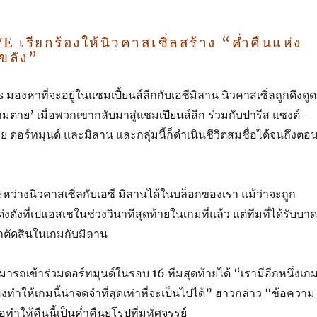
เรียกร้องให้นิวคาสเซิ่ลสร้าง “ค่ำคืนแห่ง
์ขลัง”
องหาที่จะอยู่ในแชมเปี้ยนส์ลีกกับเอซีมิลาน นิวคาสเซิ่ลถูกดึงดูด
ความตาย’ เมื่อพวกเขากลับมาสู่แชมเปียนส์ลีก ร่วมกับปารีส แซงต์-
ย ดอร์ทมุนด์ และมิลาน และกลุ่มนี้ก็ดำเนินชีวิตสมชื่อได้จนถึงตอ
่างนิวคาสเซิ่ลกับเอซี มิลานได้ในบล็อกของเรา แม้ว่าจะถูก
งดังที่เปแอสเชในช่วงวินาทีสุดท้ายในเกมที่แล้ว แต่ทีมที่ได้รับบาด
าตัดสินในเกมกับมิลาน
มารถเข้าร่วมดอร์ทมุนด์ในรอบ 16 ทีมสุดท้ายได้ “เรามีอีกหนึ่งเก
องทำให้เกมนี้น่าจดจำที่สุดเท่าที่จะเป็นไปได้” ฮาวกล่าว “ข้อความ
ทำให้คืนนี้เป็นค่ำคืนยุโรปที่มหัศจรรย์