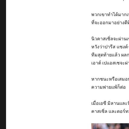
พวกเขาทำได้มากเท่า
ที่จะออกมาอย่างดีที
นิวคาสเซิ่ลจะผ่าน
หวังว่าปารีส แซงต
ทีมสุดท้ายแล้ว ผลก
เอาต์ เปแอสเชจะผ่
หากชนะหรือเสมอหา
ความพ่ายแพ้ก็ต่อ
เมื่อเอซี มิลานแ
คาสเซิ่ล และดอร์