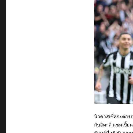
นิวคาสเซิ่ลจะตกร
กับอิตาลี แชมเปี้ย
จันทร์ที่ 18 ธันวา