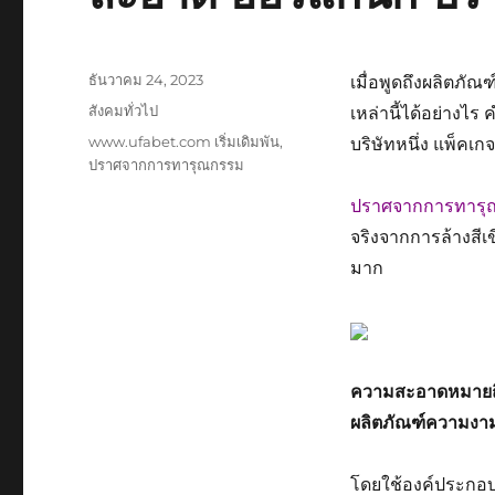
เขียน
ธันวาคม 24, 2023
เมื่อพูดถึงผลิตภั
เมื่อ
หมวด
สังคมทั่วไป
เหล่านี้ได้อย่างไร
หมู่
ป้าย
www.ufabet.com เริ่มเดิมพัน
,
บริษัทหนึ่ง แพ็คเก
กำกับ
ปราศจากการทารุณกรรม
ปราศจากการทารุ
จริงจากการล้างสีเขี
มาก
ความสะอาดหมายถึ
ผลิตภัณฑ์ความงาม
โดยใช้องค์ประกอบที