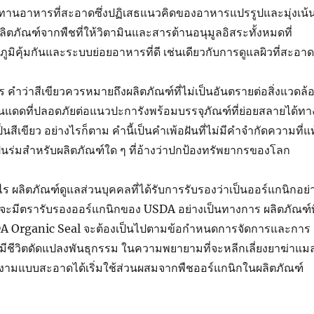
ะทานอาหารที่สะอาดซึ่งปฏิเสธแนวคิดของอาหารแปรรูปและมุ่งเน้
ลิตภัณฑ์จากพืชที่ให้วิตามินและสารต้านอนุมูลอิสระทั้งหมดที่
ูมิคุ้มกันและระบบย่อยอาหารที่ดี เช่นเดียวกับการดูแลผิวที่สะอาด
ร คำว่าสีเขียวควรหมายถึงผลิตภัณฑ์ที่ไม่เป็นอันตรายต่อสิ่งแวดล้
กันแดดที่ปลอดภัยต่อแนวปะการังพร้อมบรรจุภัณฑ์ที่ย่อยสลายได้ทา
สีเขียว อย่างไรก็ตาม คำนี้เป็นคำเพ้อฝันที่ไม่มีคำจำกัดความที่แท
ป็นร่มสำหรับผลิตภัณฑ์ใด ๆ ที่อ้างว่าปกป้องทรัพยากรของโลก
ไร ผลิตภัณฑ์ดูแลส่วนบุคคลที่ได้รับการรับรองว่าเป็นออร์แกนิกอย่
ต์จะมีตรารับรองออร์แกนิกของ USDA อย่างเป็นทางการ ผลิตภัณฑ์ที
SDA Organic Seal จะต้องเป็นไปตามข้อกำหนดการจัดการและการ
่งมีชีวิตดัดแปลงพันธุกรรม ในความพยายามที่จะหลีกเลี่ยงยาฆ่าแม
มแบบสะอาดได้เริ่มใช้ส่วนผสมจากพืชออร์แกนิกในผลิตภัณฑ์