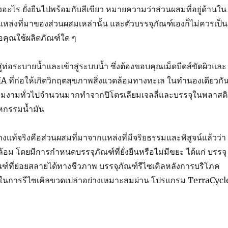
งอะไร ยั่งยืนไปพร้อมกับสีเขียว หมายความว่าส่วนผสมที่อยู่ด้านใน
แหล่งที่มาของส่วนผสมเหล่านั้น และตัวบรรจุภัณฑ์เองก็ไม่ควรเป็น
่อคุณใช้ผลิตภัณฑ์ใด ๆ
ท่อระบายน้ำและเข้าสู่ระบบน้ำ ซึ่งต้องขอบคุณเม็ดบีดส์ขัดผิวและ
A ที่ก่อให้เกิดวิกฤตสุขภาพสิ่งแวดล้อมทางทะเล ในทำนองเดียวกั
ามงามทั่วไปจำนวนมากทำจากปิโตรเลียมเจลลี่และบรรจุในพลาสต
าหกรรมน้ำมัน
ย่างแท้จริงคือส่วนผสมที่มาจากแหล่งที่มีจริยธรรมและพิสูจน์แล้วว่า
้อม โดยมีการกำหนดบรรจุภัณฑ์ที่ยั่งยืนหรือไม่มีขยะ ได้แก่ บรรจุ
ณฑ์ที่ย่อยสลายได้ทางชีวภาพ บรรจุภัณฑ์รีไซเคิลหลังการบริโภค
นการรีไซเคิลขวดเปล่าอย่างเหมาะสมผ่าน โปรแกรม TerraCycl