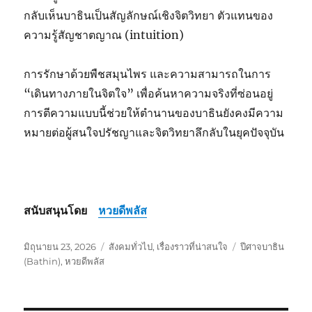
กลับเห็นบาธินเป็นสัญลักษณ์เชิงจิตวิทยา ตัวแทนของ
ความรู้สัญชาตญาณ (
intuition)
การรักษาด้วยพืชสมุนไพร และความสามารถในการ
“เดินทางภายในจิตใจ” เพื่อค้นหาความจริงที่ซ่อนอยู่
การตีความแบบนี้ช่วยให้ตำนานของบาธินยังคงมีความ
หมายต่อผู้สนใจปรัชญาและจิตวิทยาลึกลับในยุคปัจจุบัน
สนับสนุนโดย
หวยดีพลัส
เขียน
หมวด
ป้าย
มิถุนายน 23, 2026
สังคมทั่วไป
,
เรื่องราวที่น่าสนใจ
ปีศาจบาธิน
เมื่อ
หมู่
กำกับ
(Bathin)
,
หวยดีพลัส