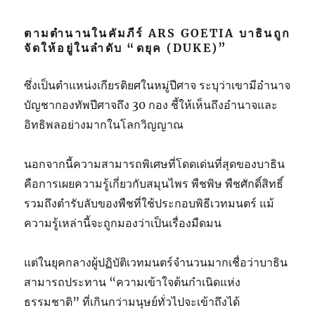
ตามตำนานในคัมภีร์ ARS GOETIA บาธินถูก
จัดให้อยู่ในลำดับ “ดยุค (DUKE)”
ซึ่งเป็นตำแหน่งเกียรติยศในหมู่ปีศาจ ระบุว่าเขามีอำนาจ
บัญชากองทัพปีศาจถึง 30 กอง ชี้ให้เห็นถึงอำนาจและ
อิทธิพลอย่างมากในโลกวิญญาณ
นอกจากนี้ความสามารถพิเศษที่โดดเด่นที่สุดของบาธิน
คือการเผยความรู้เกี่ยวกับสมุนไพร พืชพิษ พืชศักดิ์สิทธิ์
รวมถึงตำรับลับของพืชที่ใช้ประกอบพิธีเวทมนตร์ แม้
ความรู้เหล่านี้จะถูกมองว่าเป็นเรื่องมืดมน
แต่ในยุคกลางผู้ปฏิบัติเวทมนตร์จำนวนมากเชื่อว่าบาธิน
สามารถประทาน “ความเข้าใจต้นกำเนิดแห่ง
ธรรมชาติ” ที่เกินกว่ามนุษย์ทั่วไปจะเข้าถึงได้