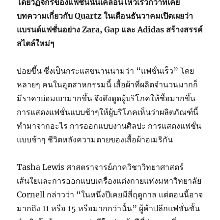
โดยวัฏจักรของแฟชั่นนั้นเคลื่อนไหวเร็วกว่าที่เคย
บทความเกี่ยวกับ Quartz ในเดือนธันวาคมเปิดเผยว่า
แบรนด์แฟชั่นอย่าง Zara, Gap และ Adidas สร้างสรรค์
สไตล์ใหม่ๆ
บ่อยขึ้น ซึ่งเป็นกระแสขนานนามว่า “แฟชั่นเร็ว” โดย
หลายๆ คนในอุตสาหกรรมนี้ เสื้อผ้าที่ผลิตจำนวนมากก็
มีราคาย่อมเยามากขึ้น จึงดึงดูดผู้บริโภคให้ซื้อมากขึ้น
ก
ารแสดงแฟชั่นแบบช้าๆให้ผู้บริโภคเห็นว่าผลิตภัณฑ์นี้
ทำมาจากอะไร
การออกแบบงานศิลปะ
การแสดงแฟชั่น
แบบช้าๆ
ชีวิตหลังความตายของเสื้อผ้าอเมริกัน
Tasha Lewis
ศาสตราจารย์ภาควิชาวิทยาศาสตร์
เส้นใยและการออกแบบเครื่องแต่งกายแห่งมหาวิทยาลัย
Cornell
กล่าวว่า “ในหนึ่งปีเคยมีสี่ฤดูกาล แต่ตอนนี้อาจ
มากถึง 11 หรือ 15 หรือมากกว่านั้น”
ผู้ค้าปลีกแฟชั่นชั้น