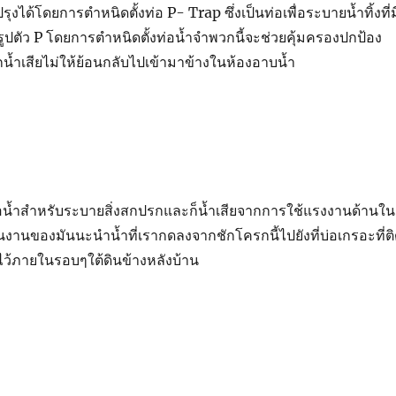
ุงได้โดยการตำหนิดตั้งท่อ P- Trap ซึ่งเป็นท่อเพื่อระบายน้ำทิ้งที่ม
ูปตัว P โดยการตำหนิดตั้งท่อน้ำจำพวกนี้จะช่วยคุ้มครองปกป้อง
กน้ำเสียไม่ให้ย้อนกลับไปเข้ามาข้างในห้องอาบน้ำ
นท่อน้ำสำหรับระบายสิ่งสกปรกและก็น้ำเสียจากการใช้แรงงานด้านใน
นงานของมันนะนำน้ำที่เรากดลงจากชักโครกนี้ไปยังที่บ่อเกรอะที่ต
ฝังไว้ภายในรอบๆใต้ดินข้างหลังบ้าน