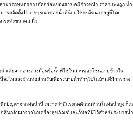
ึ่งสามารถทนต่อการกัดกร่อนของสารเคมีก้าวหน้า ราคาแพงถูก น้ำ
มารถจัดตั้งได้ง่ายๆ ขนาดท่อน้ำที่นิยมใช้จะมีขนาดอยู่ที่โดย
ระทั่งขนาด 1 นิ้ว
น้ำเสียจากอ่างล้างมือหรือน้ำที่ใช้ในส่วนของโซนอาบข้างใน
นี้จะไหลลงผ่านท่อสำหรับเพื่อระบายน้ำทั่วๆไปในบ้านที่มีการวาง
ิดปัญหาจากท่อน้ำนี้ เพราะว่ามีแรงกดดันลมด้านในท่อน้ำสูง ก็เ
ถูกคืนกลับมาจากโถเครื่องสุขภัณฑ์และก็ท่อที่มีไว้สำหรับระบายน้ำ