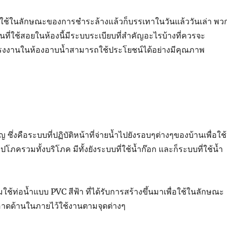
ี่ใช้ในลักษณะของการชำระล้างแล้วก็บรรเทาในวันแล้ววันเล่า พว
นที่ใช้สอยในห้องนี้มีระบบระเบียบที่สำคัญอะไรบ้างที่ควรจะ
แรงงานในห้องอาบน้ำสามารถใช้ประโยชน์ได้อย่างมีคุณภาพ
 ซึ่งคือระบบที่ปฏิบัติหน้าที่จ่ายน้ำไปยังรอบๆต่างๆของบ้านเพื่อใช้
ปโภครวมทั้งบริโภค มีทั้งยังระบบที่ใช้น้ำก๊อก และก็ระบบที่ใช้น้ำ
ช้ท่อน้ำแบบ PVC สีฟ้า ที่ได้รับการสร้างขึ้นมาเพื่อใช้ในลักษณะ
าดด้านในภายไว้ใช้งานตามจุดต่างๆ