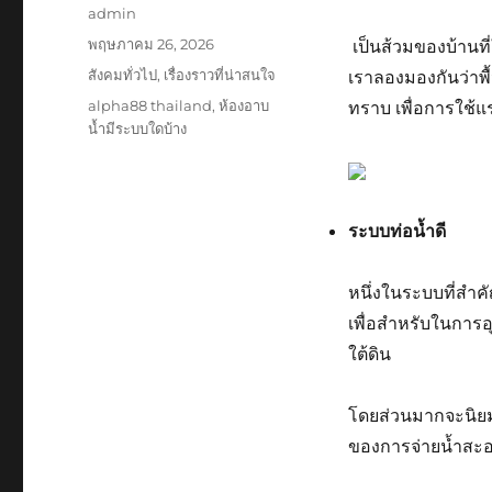
ผู้
admin
เขียน
เขียน
พฤษภาคม 26, 2026
เป็นส้วมของบ้านท
เมื่อ
หมวด
สังคมทั่วไป
,
เรื่องราวที่น่าสนใจ
เราลองมองกันว่าพื้
หมู่
ป้าย
alpha88 thailand
,
ห้องอาบ
ทราบ เพื่อการใช้
กำกับ
น้ำมีระบบใดบ้าง
ระบบท่อน้ำดี
หนึ่งในระบบที่สำคัญ
เพื่อสำหรับในการอุ
ใต้ดิน
โดยส่วนมากจะนิยมใ
ของการจ่ายน้ำสะอ