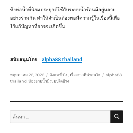
ซึ่งท่อน้ำที่นิยมประยุกต์ใช้กับระบบน้ำร้อนมีอยู่หลาย
อย่างร่วมกัน ทำให้จำเป็นต้องพอมีความรู้ในเรื่องนี้เพื่อ
ไว้แก้ปัญหาที่อาจจะเกิดขึ้น
สนับสนุนโดย
alpha88 thailand
เขียน
หมวด
ป้าย
พฤษภาคม 26, 2026
สังคมทั่วไป
,
เรื่องราวที่น่าสนใจ
alpha88
เมื่อ
หมู่
กำกับ
thailand
,
ห้องอาบน้ำมีระบบใดบ้าง
ค้นห
ค้นหา: