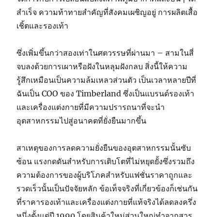
สำเร็จ ความท้าทายสำคัญที่สังคมเผชิญอยู่
การผลิตเสื้อ
เชิ้ตและรองเท้า
ซึ่งเพิ่มขึ้นกว่าสองเท่าในศตวรรษที่ผ่านมา – สามในสี่
จบลงด้วยการเผาหรือฝังในหลุมฝังกลบ สิ่งนี้ให้ความ
รู้สึกเหมือนเป็นความล้มเหลวส่วนตัว เป็นเวลาหลายปีที่
ฉันเป็น
COO
ของ
Timberland
ซึ่งเป็นแบรนด์รองเท้า
และเครื่องแต่งกายที่มีความปรารถนาที่จะนำ
อุตสาหกรรมไปสู่อนาคตที่ยั่งยืนมากขึ้น
สาเหตุของการลดความยั่งยืนของอุตสาหกรรมนั้นซับ
ซ้อน แรงกดดันสำหรับการเติบโตที่ไม่หยุดยั้งซึ่งรวมถึง
ความต้องการของผู้บริโภคสำหรับแฟชั่นราคาถูกและ
รวดเร็วนั้นเป็นปัจจัยหลัก ข้อเท็จจริงที่เกี่ยวข้องก็เช่นกัน
ที่ราคารองเท้าและเครื่องแต่งกายที่แท้จริงได้ลดลงครึ่ง
หนึ่งตั้งแต่ปี
1990
โดยสินค้าใหม่ส่วนใหญ่ทำจากสาร