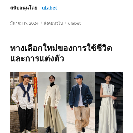
สนับสนุนโดย
ufabet
เขียน
หมวด
ป้าย
มีนาคม 17, 2024
สังคมทั่วไป
ufabet
เมื่อ
หมู่
กำกับ
ทางเลือกใหม่ของการใช้ชีวิต
และการแต่งตัว