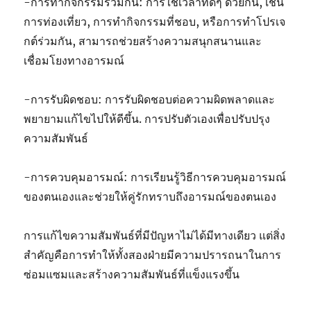
-การทำกิจกรรมร่วมกัน: การใช้เวลาที่ดีๆ ด้วยกัน, เช่น
การท่องเที่ยว, การทำกิจกรรมที่ชอบ, หรือการทำโปรเจ
กต์ร่วมกัน, สามารถช่วยสร้างความสนุกสนานและ
เชื่อมโยงทางอารมณ์
-การรับผิดชอบ: การรับผิดชอบต่อความผิดพลาดและ
พยายามแก้ไขไปให้ดีขึ้น. การปรับตัวเองเพื่อปรับปรุง
ความสัมพันธ์
-การควบคุมอารมณ์: การเรียนรู้วิธีการควบคุมอารมณ์
ของตนเองและช่วยให้คู่รักทราบถึงอารมณ์ของตนเอง
การแก้ไขความสัมพันธ์ที่มีปัญหาไม่ได้มีทางเดียว แต่สิ่ง
สำคัญคือการทำให้ทั้งสองฝ่ายมีความปรารถนาในการ
ซ่อมแซมและสร้างความสัมพันธ์ที่แข็งแรงขึ้น