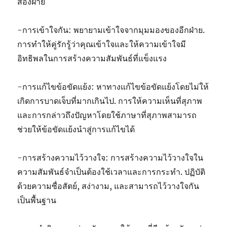
สองฝ่าย
-การเข้าใจกัน: พยายามเข้าใจจากมุมมองของอีกฝ่าย.
การทำให้คู่รักรู้ว่าคุณเข้าใจและให้ความเข้าใจมี
อิทธิพลในการสร้างความสัมพันธ์ที่แข็งแรง
-การแก้ไขข้อขัดแย้ง: หาทางแก้ไขข้อขัดแย้งโดยไม่ให้
เกิดการบาดเจ็บที่มากเกินไป. การให้ความเห็นที่สุภาพ
และการกล่าวถึงปัญหาโดยใช้ภาษาที่สุภาพสามารถ
ช่วยให้ข้อขัดแย้งนำสู่การแก้ไขได้
-การสร้างความไว้วางใจ: การสร้างความไว้วางใจใน
ความสัมพันธ์จำเป็นต้องใช้เวลาและการกระทำ. ปฏิบัติ
ด้วยความซื่อสัตย์, สง่างาม, และสามารถไว้วางใจกัน
เป็นพื้นฐาน