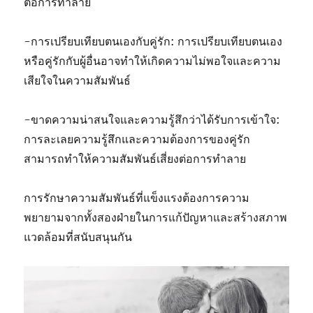
ต่อการทำลาย
-การเปรียบเทียบตนเองกับคู่รัก: การเปรียบเทียบตนเอง
หรือคู่รักกับผู้อื่นอาจทำให้เกิดความไม่พอใจและความ
เสียใจในความสัมพันธ์
-ขาดความน่าสนใจและความรู้สึกว่าได้รับการเข้าใจ:
การละเลยความรู้สึกและความต้องการของคู่รัก
สามารถทำให้ความสัมพันธ์เสี่ยงต่อการทำลาย
การรักษาความสัมพันธ์ที่แข็งแรงต้องการความ
พยายามจากทั้งสองฝ่ายในการแก้ปัญหาและสร้างสภาพ
แวดล้อมที่สนับสนุนกัน