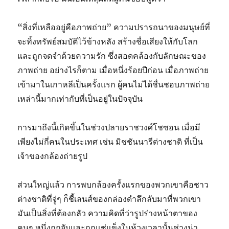
“สิ่งที่เหลืออยู่คือภาพถ่าย” ความปรารถนาของมนุษย์ที่
จะทิ้งทรัพย์สมบัติไว้ข้างหลัง สร้างชื่อเสียงให้กับโลก
และถูกจดจำด้วยความรัก ซึ่งสอดคล้องกับลักษณะของ
ภาพถ่าย อย่างไรก็ตาม เมื่อหนึ่งร้อยปีก่อน เมื่อภาพถ่าย
เข้ามาในเกาหลีเป็นครั้งแรก ผู้คนไม่ได้ชื่นชอบภาพถ่าย
เหล่านี้มากเท่ากับที่เป็นอยู่ในปัจจุบัน
การมาถึงนี้เกิดขึ้นในช่วงปลายราชวงศ์โชซอน เมื่อมี
เพียงไม่กี่คนในประเทศ เช่น มิชชันนารีต่างชาติ ที่เป็น
เจ้าของกล้องถ่ายรูป
ส่วนใหญ่แล้ว การพบกล้องครั้งแรกของพวกเขาคือชาว
ต่างชาติที่จู่ๆ ก็ชี้เลนส์ของกล่องดำลึกลับมาที่พวกเขา
มันเป็นสิ่งที่ต้องกลัว ความคิดที่ว่ารูปร่างหน้าตาของ
คนๆ หนึ่งถูกจับและถูกแช่แข็งในห้วงเวลานั้นช่างน่า