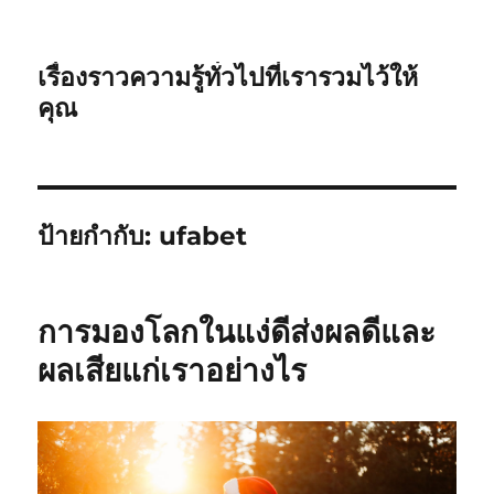
เรื่องราวความรู้ทั่วไปที่เรารวมไว้ให้
คุณ
ป้ายกำกับ:
ufabet
การมองโลกในแง่ดีส่งผลดีและ
ผลเสียแก่เราอย่างไร