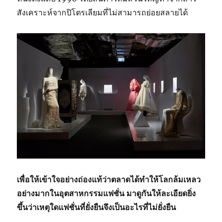
สังเคราะห์จากปิโตรเลียมที่ไม่สามารถย่อยสลายได้
เพื่อให้เข้าใจอย่างถ่องแท้ว่าตลาดได้ทำให้โลกล้มเหลว
อย่างมากในอุตสาหกรรมแฟชั่น มาดูกันให้ละเอียดยิ่ง
ขึ้นว่าเหตุใดแฟชั่นที่ยั่งยืนจึงเป็นอะไรที่ไม่ยั่งยืน