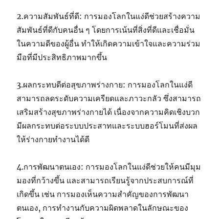
2.ความสัมพันธ์ที่ดี: การมองโลกในแง่ดีช่วยสร้างความ
สัมพันธ์ที่ดีกับคนอื่น ๆ โดยการเน้นที่สิ่งที่ดีและเชื่อมั่น
ในความดีของผู้อื่น ทำให้เกิดความเข้าใจและความร่วม
มือที่มีประสิทธิภาพมากขึ้น
3.ผลกระทบดีต่อสุขภาพร่างกาย: การมองโลกในแง่ดี
สามารถลดระดับความเครียดและภาวะกลัว ซึ่งสามารถ
เสริมสร้างสุขภาพร่างกายได้ เนื่องจากความคิดเชิงบวก
มีผลกระทบต่อระบบประสาทและระบบฮอร์โมนที่ส่งผล
ให้ร่างกายทำงานได้ดี
4.การพัฒนาตนเอง: การมองโลกในแง่ดีช่วยให้คนมีมุม
มองที่กว้างขึ้น และสามารถเรียนรู้จากประสบการณ์ที่
เกิดขึ้น เช่น การมองเห็นความสำคัญของการพัฒนา
ตนเอง, การทำงานกับความผิดพลาดในลักษณะของ