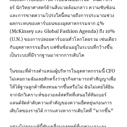
ยร์ นักวิทยาศาสตร์ด้านสิ่งแวดล้อมกล่าว ความซับซ้อน
และการขาดความโปร่งใสนี้หมายถึงการประมาณช่วง
ผลกระทบของคาร์บอนของอุตสาหกรรมจาก
4%
(McKinsey
และ
Global Fashion Agenda)
ถึง
10%
(U.N.)
ของการปล่อยคาร์บอนทั่วโลกโดยรวม เช่นเดียว
กับอุตสาหกรรมอื่นๆ แฟชั่นซ้อนอยู่ในระบบที่กว้างขึ้น
เป็นระบบที่มีรากฐานมาจากการเติบโต
ในขณะที่ดำรงตำแหน่งผู้บริหารในอุตสาหกรรมนี้
CFO
ไม่เคยถามฉันเลยสักครั้งว่าธุรกิจสามารถทำสัญญาเพื่อ
ให้ได้ฐานลูกค้าที่คงทนมากขึ้นหรือไม่ ฉันไม่เคยได้ยิน
จากนักวิเคราะห์ของวอลล์สตรีทที่เสนอให้ทิมเบอร์
แลนด์จัดลำดับความสำคัญของความยืดหยุ่นก่อนการ
เติบโตของรายได้ การแสวงหาการเติบโตที่ “มากขึ้น”
อย่างไม่ยอมแพ้นี้ขับเคลื่อนกลยุทธ์ที่เฉพาะเจาะจง