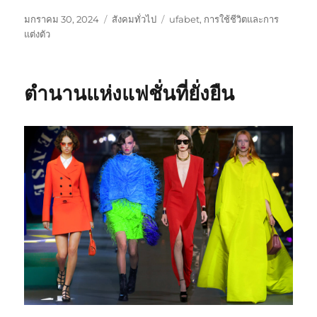
เขียน
หมวด
ป้าย
มกราคม 30, 2024
สังคมทั่วไป
ufabet
,
การใช้ชีวิตและการ
เมื่อ
หมู่
กำกับ
แต่งตัว
ตำนานแห่งแฟชั่นที่ยั่งยืน