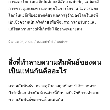
การมองโลกในแง่ดีเป็นทักษะที่มีความสำคัญ แต่ต้องมี
การควบคุมและความสมดุลในการใช้งาน ไม่ควรมอง
โลกในแง่ดีเพียงอย่างเดียว แต่ควรรู้จักมองโลกในแง่ที่
เป็นซึ่งความเป็นจริงด้วย เพื่อที่จะสามารถปรับตัวและ
แก้ไขสถานการณ์ที่เกิดขึ้นได้อย่างเหมาะสม
เขียน
หมวด
ป้าย
มีนาคม 26, 2024
สังคมทั่วไป
ufabet
เมื่อ
หมู่
กำกับ
สิ่งที่ทำลายความสัมพันธ์ของคน
เป็นแฟนกันคืออะไร
ความสัมพันธ์ระหว่างคู่รักอาจถูกทำลายได้จากหลาย
ปัจจัยที่แตกต่างกัน ด้านล่างนี้คือบางปัจจัยที่อาจทำลาย
ความสัมพันธ์ของคนเป็นแฟนกัน