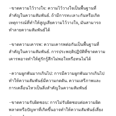
-ขาดความไว้วางใจ: ความไว้วางใจเป็นพื้นฐานที่
สำคัญในความสัมพันธ์. ถ้ามีการทะเลาะกันหรือเกิด
เหตุการณ์ที่ทำให้สูญเสียความไว้วางใจ, มันสามารถ
ทำลายความสัมพันธ์ได้
-ขาดความเคารพ: ความเคารพต่อกันเป็นพื้นฐานที่
สำคัญในความสัมพันธ์. การประพฤติปฏิบัติที่ขาดความ
เคารพอาจทำให้คู่รักรู้สึกไม่พอใจหรือทนไม่ได้
-ความผูกพันมากเกินไป: การมีความผูกพันมากเกินไป
ทำให้ความสัมพันธ์มีความกดดัน. ความเสรีภาพและ
การเคลื่อนไหวเป็นสิ่งสำคัญในความสัมพันธ์
-ขาดความรับผิดชอบ: การไม่รับผิดชอบต่อความผิด
พลาดหรือปัญหาที่เกิดขึ้นอาจทำให้ความสัมพันธ์เสี่ยง