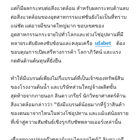
แต่ก็มีผลกระทบต่อสิ่งแวดล้อม สำหรับผลกระทบด้านลบ
ต่อสิ่งแวดล้อมของอุตสาหกรรมแฟชั่นยังไม่เป็นที่ทราบ
แน่ชัด แต่อาจมีขนาดใหญ่มาก ขอบเขตของ
อุตสาหกรรมกระจายไปทั่วโลกและห่วงโซ่อุปทานที่มี
หลายระดับยังคงซับซ้อนและคลุมเครือ
ufabet
ต้อง
ขอบคุณการเปิดเสรีทางการค้า โลกาภิวัตน์ และแรง
กดดันด้านต้นทุนที่ยั่งยืน
ทำให้มีแบรนด์เพียงไม่กี่แบรนด์ที่เป็นเจ้าของทรัพย์สิน
ของโรงงานต้นน้ำ และบริษัทส่วนใหญ่จ้างผลิตขั้น
สุดท้ายจากภายนอก ลินดา เกรียร์ นักวิทยาศาสตร์ด้าน
สิ่งแวดล้อมกล่าวว่า “ยังมีแบรนด์น้อยมากที่รู้ว่าสินค้า
ของตนมาจากไหนในห่วงโซ่อุปทาน และแม้แต่น้อยราย
ที่เข้าสู่ความสัมพันธ์เชิงรุกกับซัพพลายเออร์เหล่านั้น
เพื่อลดการปล่อยก๊าซคาร์บอนไดออกไซด์” ลินดา เกรี