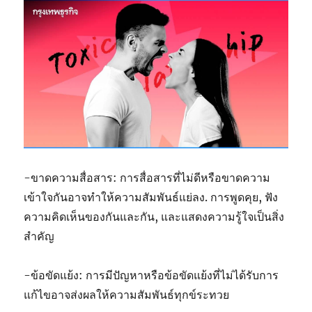
-ขาดความสื่อสาร: การสื่อสารที่ไม่ดีหรือขาดความ
เข้าใจกันอาจทำให้ความสัมพันธ์แย่ลง. การพูดคุย, ฟัง
ความคิดเห็นของกันและกัน, และแสดงความรู้ใจเป็นสิ่ง
สำคัญ
-ข้อขัดแย้ง: การมีปัญหาหรือข้อขัดแย้งที่ไม่ได้รับการ
แก้ไขอาจส่งผลให้ความสัมพันธ์ทุกข์ระทวย