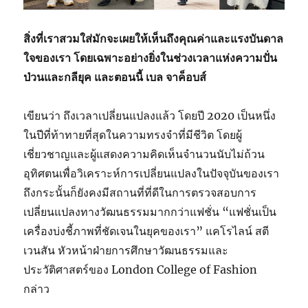
สิ่งที่เราสวมใส่มักจะเผยให้เห็นถึงคุณค่าและแรงบันดาล
ใจของเรา โดยเฉพาะอย่างยิ่งในช่วงเวลาแห่งความปั่น
ป่วนและกลียุค และตอนนี้ เบล จาค็อบส์
เขียนว่า ถึงเวลาเปลี่ยนแปลงแล้ว
โดย
ปี
2020
เป็นหนึ่ง
ในปีที่ท้าทายที่สุดในความทรงจำที่มีชีวิต โดยผู้
เชี่ยวชาญและผู้แสดงความคิดเห็นจำนวนนับไม่ถ้วน
อุทิศตนเพื่อวิเคราะห์การเปลี่ยนแปลงในปัจจุบันของเรา
ถึงกระนั้นก็ยังคงมีสถานที่ที่ดีในการตรวจสอบการ
เปลี่ยนแปลงทางวัฒนธรรมมากกว่าแฟชั่น “แฟชั่นเป็น
เครื่องบ่งชี้ภาพที่ชัดเจนในยุคของเรา” แคโรไลน์ สตี
เวนสัน หัวหน้าฝ่ายการศึกษาวัฒนธรรมและ
ประวัติศาสตร์ของ
London College of Fashion
กล่าว