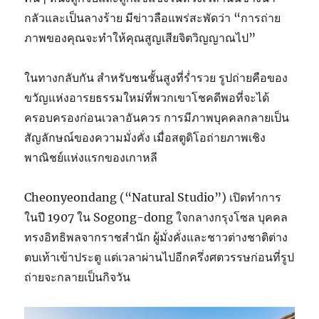
กลัวและเป็นลางร้าย มีข่าวลือแพร่สะพัดว่า “การถ่าย
ภาพของคุณจะทำให้คุณสูญเสียจิตวิญญาณไป”
ในทางกลับกัน สำหรับชนชั้นสูงที่ร่ำรวย รูปถ่ายคือของ
ขวัญแห่งอารยธรรมใหม่ที่พวกเขาโชคดีพอที่จะได้
ครอบครองก่อนเวลาอันควร การมีภาพบุคคลกลายเป็น
สัญลักษณ์ของความมั่งคั่ง เมื่อสตูดิโอถ่ายภาพเชิง
พาณิชย์แห่งแรกของเกาหลี
Cheonyeondang (“Natural Studio”)
เปิดทำการ
ในปี
1907
ใน
Sogong-dong
ใจกลางกรุงโซล บุคคล
ทรงอิทธิพลจากราชสำนัก ผู้มั่งคั่งและชาวต่างชาติต่าง
ตบเท้าเข้าประตู แต่เวลาผ่านไปอีกครึ่งศตวรรษก่อนที่รูป
ถ่ายจะกลายเป็นกิจวัน